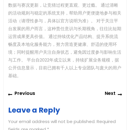
数据与赛况更新，让竞猜过程更直观、更过瘾。 通过清晰
的活动规则与稳定的系统支持，帮助用户更便捷地参与相关
活动（请理性参与，具体以官方说明为准）。 对于关注平
台发展的用户而言，这种责任意识与长期视角，往往比短期
运营成果更具价值。 通过持续优化产品结构、提升系统流
畅度及本地化服务能力，努力营造更健康、舒适的使用环
境；同时提醒用户关注自身状态，避免因过度参与影响生活
与工作。 平台自2022年成立以来，持续扩展业务规模，据
公开信息显示，目前已拥有千人以上专业团队与庞大的用户
基础。
Post
Previous
Nex
Previous
Next
navigation
post:
pos
Leave a Reply
Your email address will not be published.
Required
fields are marked
*