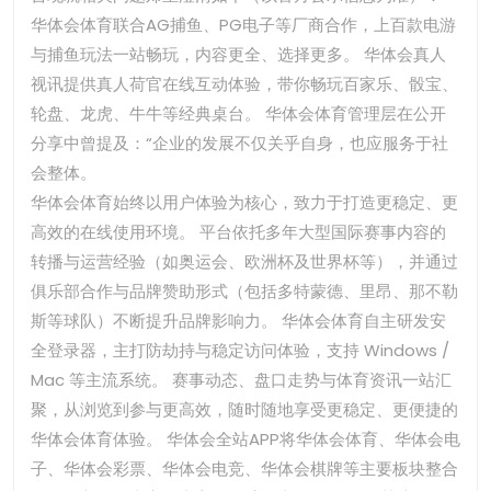
华体会体育联合AG捕鱼、PG电子等厂商合作，上百款电游
与捕鱼玩法一站畅玩，内容更全、选择更多。 华体会真人
视讯提供真人荷官在线互动体验，带你畅玩百家乐、骰宝、
轮盘、龙虎、牛牛等经典桌台。 华体会体育管理层在公开
分享中曾提及：“企业的发展不仅关乎自身，也应服务于社
会整体。
华体会体育始终以用户体验为核心，致力于打造更稳定、更
高效的在线使用环境。 平台依托多年大型国际赛事内容的
转播与运营经验（如奥运会、欧洲杯及世界杯等），并通过
俱乐部合作与品牌赞助形式（包括多特蒙德、里昂、那不勒
斯等球队）不断提升品牌影响力。 华体会体育自主研发安
全登录器，主打防劫持与稳定访问体验，支持 Windows /
Mac 等主流系统。 赛事动态、盘口走势与体育资讯一站汇
聚，从浏览到参与更高效，随时随地享受更稳定、更便捷的
华体会体育体验。 华体会全站APP将华体会体育、华体会电
子、华体会彩票、华体会电竞、华体会棋牌等主要板块整合