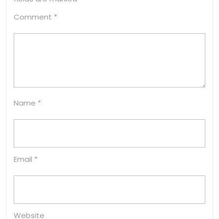
Comment
*
Name
*
Email
*
Website